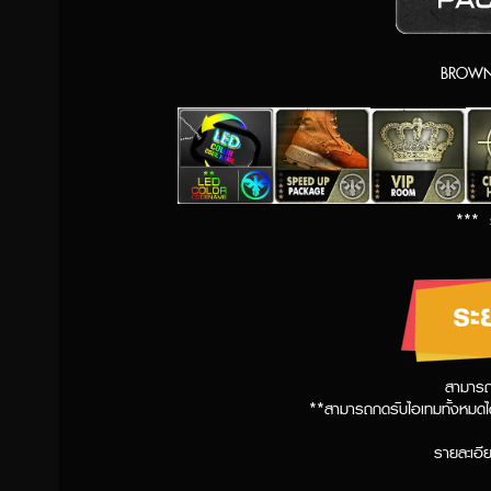
BROWN 
*** ร
สามารถร
**สามารถกดรับไอเทมทั้งหมดได้ต
รายละเอีย