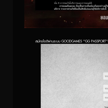
สมัครไอดีผ่านระบบ GOODGAMES ''GG PASSPORT''ส