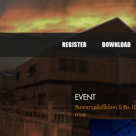
EVENT
ตีบวกอาวุธใดก็ได้จาก 0 ต
ถาวร